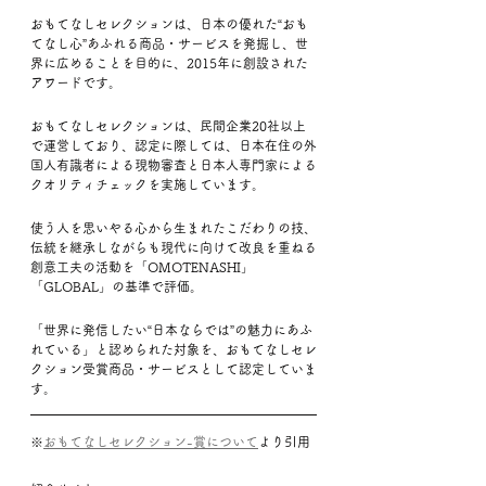
おもてなしセレクションは、日本の優れた“おも
てなし心”あふれる商品・サービスを発掘し、世
界に広めることを目的に、2015年に創設された
アワードです。
おもてなしセレクションは、民間企業20社以上
で運営しており、認定に際しては、日本在住の外
国人有識者による現物審査と日本人専門家による
クオリティチェックを実施しています。
使う人を思いやる心から生まれたこだわりの技、
伝統を継承しながらも現代に向けて改良を重ねる
創意工夫の活動を「OMOTENASHI」
「GLOBAL」の基準で評価。
「世界に発信したい“日本ならでは”の魅力にあふ
れている」と認められた対象を、おもてなしセレ
クション受賞商品・サービスとして認定していま
す。
※
おもてなしセレクション-賞について
より引用