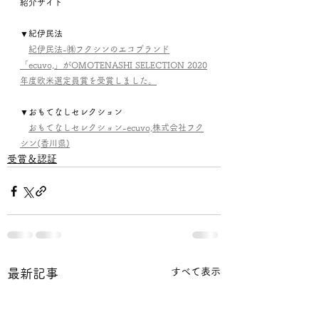
紹介サイト
▼紀伊民法
紀伊民法-㈱フクシンのエコブランド
「ecuvo,」がOMOTENASHI SELECTION 2020
年度欧米選定員賞を受賞しました。
▼おもてなしセレクション
おもてなしセレクション-ecuvo,株式会社フク
シン(香川県)
受賞＆認証
すべて表示
最新記事