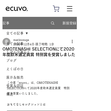
新規登録
記事
全ての記事
marinosuga
全ての記事
2020年12月4日
読了時間: 1分
OMOTENASHI SELECTIONにて2020
しぜんな暮らし
年度欧米選定員賞 特別賞を受賞しました
ブログ
えくぼの日
展示＆販売
この度「ecuvo,」は、OMOTENASHI 
受賞＆認証
SELECTIONにて2020年度欧米選定員賞　特別
賞を受賞いたしました。
報道
おもてなしセレクションとは