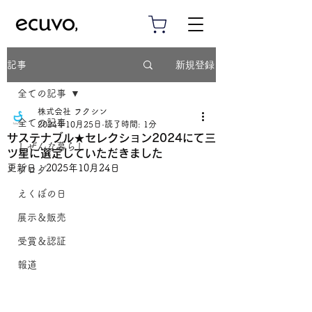
新規登録
記事
全ての記事
株式会社 フクシン
全ての記事
2024年10月25日
読了時間: 1分
サステナブル★セレクション2024にて三
しぜんな暮らし
ツ星に選定していただきました
更新日：
2025年10月24日
ブログ
えくぼの日
展示＆販売
受賞＆認証
報道