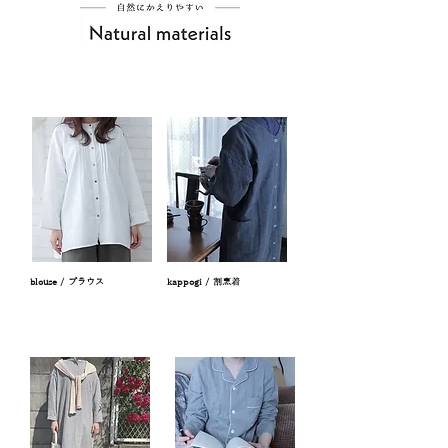
blouse / ブラウス
kappogi / 割烹着