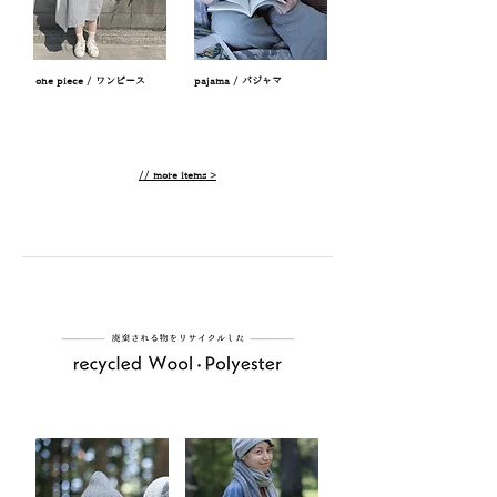
one piece / ワンピース
pajama / パジャマ
// more items >