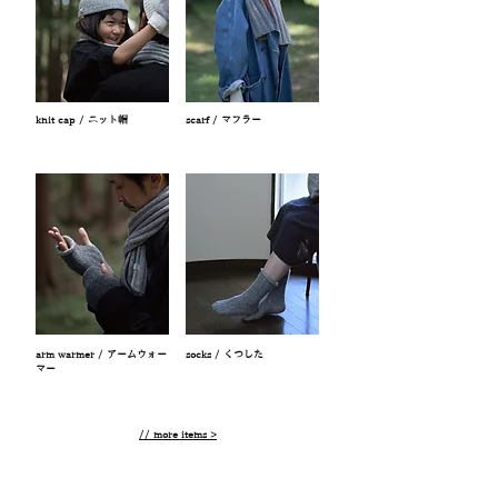
knit cap / ニット帽
scarf / マフラー
arm warmer / アームウォー
socks / くつした
マー
// more items >