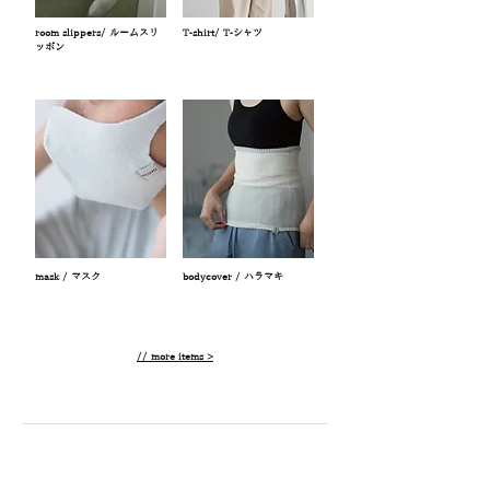
room slippers/ ルームスリ
T-shirt/ T-シャツ
ッポン
mask / マスク
bodycover / ハラマキ
// more items >