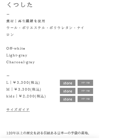
​くつした
－
素材｜
再生繊維を使用
ウール・ポリエステル・ポリウレタン・ナイ
ロン
Off-white
Light-gray
Charcoal-gray
－
store
L｜￥3,300(税込)
片手・片足
M｜￥3,300(税込)
store
片手・片足
kids｜￥2,200(税込)
store
片手・片足
​サイズガイド
120年以上の歴史を誇る伝統ある日本一の手袋の産地、