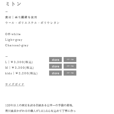
​ミトン
－
素材｜
再生繊維を使用
ウール・ポリエステル・ポリウレタン
Off-white
Light-gray
Charcoal-gray
－
store
片手・片足
L｜￥3,300(税込)
store
片手・片足
M｜￥3,300(税込)
store
kids｜￥2,200(税込)
片手・片足
​​サイズガイド
120年以上の歴史を誇る伝統ある日本一の手袋の産地、
香川県東かがわ市の職人が1点1点心を込めて丁寧に作っ