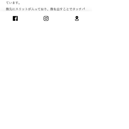
ています。
指先にスリットが入っており、指を出すことでタッチパ
ネル操作が可能です。
スマホ対応
家族お揃い
日本製
再生素材
​〒769-2705 香川県東かがわ市白鳥78-1
Tel.
0879-25-2285
© Fukushin 2021 ALL Rights Reserved.