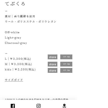
てぶくろ
－
素材｜再生繊維を使用
ウール・ポリエステル・ポリウレタン
Off-white
Light-gray
Charcoal-gray
－
store
片手・片足
L｜￥3,300(税込)
store
M｜￥3,300(税込)
片手・片足
kids｜￥2,200(税込)
store
片手・片足
​​サイズガイド
120年以上の歴史を誇る伝統ある日本一の手袋の産地、
香川県東かがわ市の職人が1点1点心を込めて丁寧に作っ