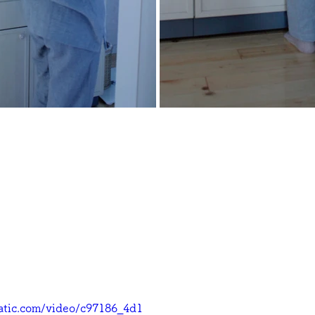
tatic.com/video/c97186_4d1