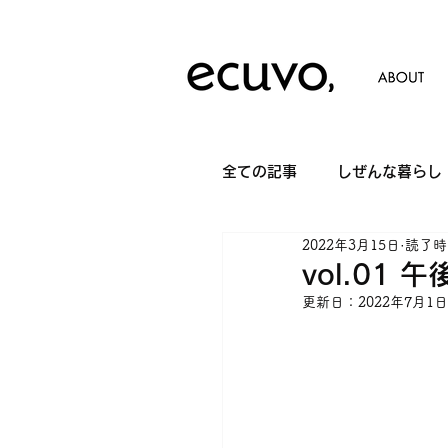
全ての記事
しぜんな暮らし
2022年3月15日
読了時間
vol.01
更新日：
2022年7月1日