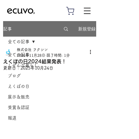
新規登録
記事
全ての記事
株式会社 フクシン
全ての記事
2024年11月28日
読了時間: 1分
えくぼの日2024結果発表！
しぜんな暮らし
更新日：
2025年10月24日
ブログ
えくぼの日
展示＆販売
受賞＆認証
報道