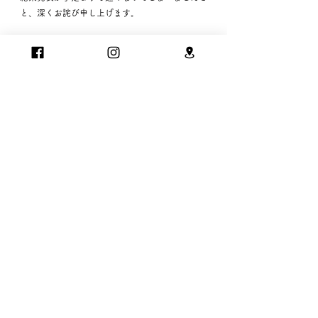
と、深くお詫び申し上げます。
結果の内容はインスタグラムの方でも発表してい
ますので、ぜひご覧ください。
インスタグラムで見る
入賞者へのご案内は順次進めてまいりますので楽
しみにお待ちください。
また参加賞をご希望の方にも順次、商品を発送し
てまいります。
今回のイベント参加を機に、ecuvo,に興味を持っ
ていただける方が増えましたら嬉しいです。今年
もたくさんの“えくぼ（笑顔）”をありがとうござ
いました。
えくぼの日