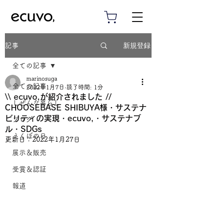
新規登録
記事
全ての記事
marinosuga
全ての記事
2022年1月7日
読了時間: 1分
\\ ecuvo,が紹介されました //
しぜんな暮らし
CHOOSEBASE SHIBUYA様・サステナ
ビリティの実現・ecuvo,・サステナブ
ブログ
ル・SDGs
えくぼの日
更新日：
2022年1月27日
展示＆販売
受賞＆認証
報道