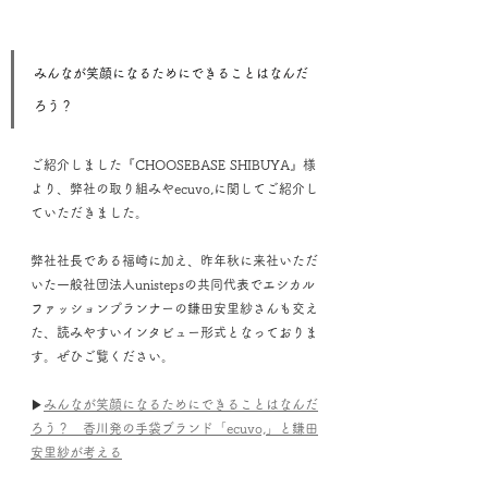
みんなが笑顔になるためにできることはなんだ
ろう？
ご紹介しました『CHOOSEBASE SHIBUYA』様
より、弊社の取り組みやecuvo,に関してご紹介し
ていただきました。
弊社社長である福崎に加え、昨年秋に来社いただ
いた一般社団法人unistepsの共同代表でエシカル
ファッションプランナーの鎌田安里紗さんも交え
た、読みやすいインタビュー形式となっておりま
す。ぜひご覧ください。
▶
みんなが笑顔になるためにできることはなんだ
ろう？　香川発の手袋ブランド「ecuvo,」と鎌田
安里紗が考える