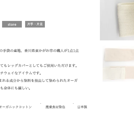
store
片手・片足
一の手袋の産地、
香川県東かがわ市の職人が1点1点
てもレッグカバーとしてもご使用いただけます。
ルチウェイなアイテムです。
に含まれる成分から染料を抽出して染められたオーガ
も身体にも優しい。
オーガニックコットン
廃棄食材染色
日本製