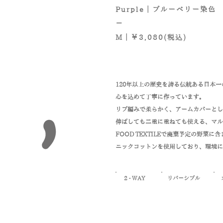
Purple｜ブルーベリー染色
－
M｜￥3
,080(税込)
120年以上の歴史を誇る伝統ある日本
心を込めて丁寧に作っています。
リブ編みで柔らかく、アームカバーとし
​伸ばしても二重に重ねても使える、マ
FOOD TEXTILEで廃棄予定の野菜
ニックコットンを使用しており、環境に
2 - WAY
​リバーシブル