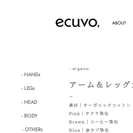
- organic
- HANDs
アーム＆レッグ
- LEGs
－
- HEAD
素材｜オーガニックコットン 
Pink｜サクラ染色
- BODY
Brown｜コーヒー染色
- OTHERs
Blue｜赤カ
ブ
染色