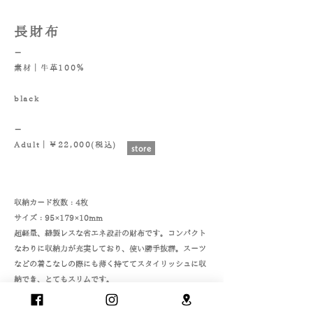
長財布
－
素材｜牛革100％
black
－
Adult｜￥22,000(税込)
store
収納カード枚数：4枚
サイズ：95×179×10mm
超軽量、縫製レスな省エネ設計の財布です。コンパクト
なわりに収納力が充実しており、使い勝手抜群。スーツ
などの着こなしの際にも薄く持ててスタイリッシュに収
納でき、とてもスリムです。
耐久性があり、使いこむほどに深みのある光沢へ変化し
ていきます。