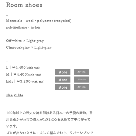
Room shoes
_
Materials｜
wool
・
polyester (recycled)
polyurethane
・nylon
Off-white × Light-gray
Charcoal-gray × Light-gray
_
L｜￥4,400
(with tax)
store
片手・片足
M｜￥4,400
(with tax)
store
片手・片足
kids｜￥3,200
(with tax)
store
片手・片足
size guide
120年以上の歴史を誇る伝統ある日本一の手袋の産地、
香
川県東かがわ市の職人が1点1点心を込めて丁寧に作って
います。
ゴミが出ないように工夫して編んでおり、リバーシブルで