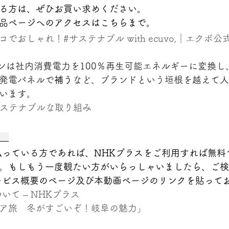
る方は、ぜひお買い求めください。
品ページへのアクセスはこちらまで。
でおしゃれ！#サステナブル with ecuvo,｜エクボ公
シンは社内消費電力を100％再生可能エネルギーに変換し
発電パネルで
補う
など、ブランドという垣根を越えて人
います。
,サステナブルな取り組み
   
払っている方であれば、NHKプラスをご利用すれば無料
。もしもう一度観たい方がいらっしゃいましたら、ご検
ービス概要のページ及び本動画ページのリンクを貼って
いて – NHKプラス
ア旅　冬がすごいぞ！岐阜の魅力」