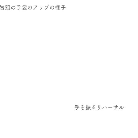
冒頭の手袋のアップの様子　　
　手を振るリハーサル