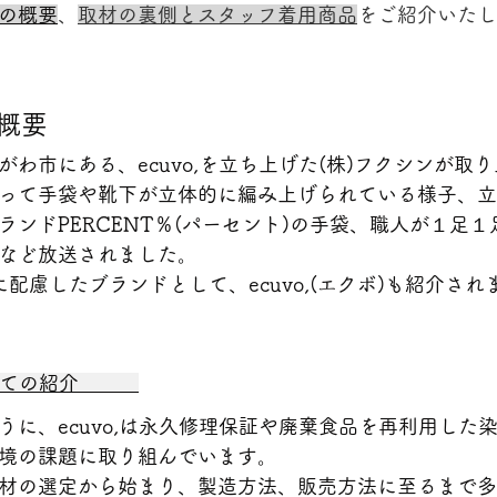
の概要
、
取材の裏側とスタッフ着用商品
をご紹介いたし
概要
がわ市にある、ecuvo,を立ち上げた(株)フクシンが取
って手袋や靴下が立体的に編み上げられている様子、立
ランドPERCENT％(パーセント)の手袋、職人が１足
など放送されました。
に配慮したブランドとして、ecuvo,(エクボ)も紹介され
ついての紹介　　　
うに、ecuvo,は永久修理保証や廃棄食品を再利用した
境の課題に取り組んでいます。
材の選定から始まり、製造方法、販売方法に至るまで多