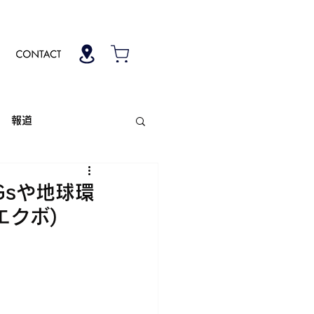
報道
Gsや地球環
エクボ)