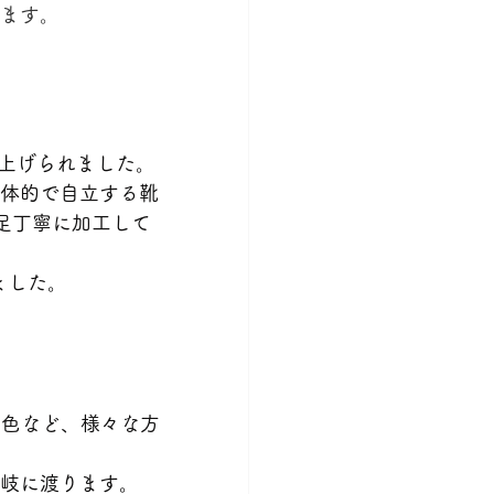
ます。
り上げられました。
体的で自立する靴
１足丁寧に加工して
ました。
染色など、様々な方
岐に渡ります。