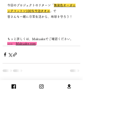
今回のプロジェクトのリターン「
無染色オーガニ
ックコットン100％今治タオル
」で
皆さんも一緒に日常生活から、地球を守ろう！
もっと詳しくは、Makuakeでご確認ください。
>>>　
Makuake.com
すべて表示
最新記事