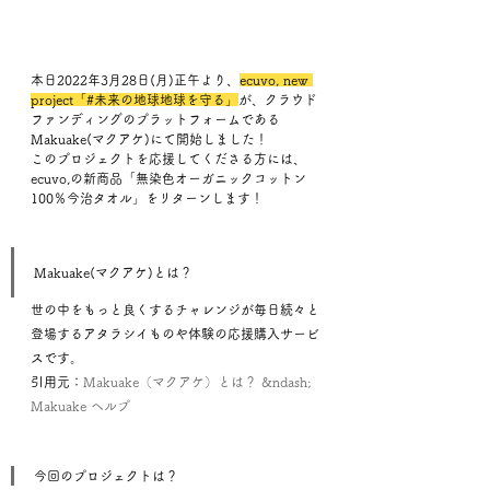
本日2022年3月28日(月)正午より、
ecuvo, new 
project「#未来の地球地球を守る」
が、クラウド
ファンディングのプラットフォームである
Makuake(マクアケ)にて開始しました！
このプロジェクトを応援してくださる方には、
ecuvo,の新商品「無染色オーガニックコットン
100％今治タオル」をリターンします！
Makuake(マクアケ)とは？
世の中をもっと良くするチャレンジが毎日続々と
登場するアタラシイものや体験の応援購入サービ
スです。　　
引用元：
Makuake（マクアケ）とは？ &ndash; 
Makuake ヘルプ
今回のプロジェクトは？