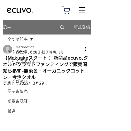
新規登録
記事
全ての記事
marinosuga
全ての記事
2022年3月28日
読了時間: 1分
【Makuakeスタート!】新商品ecuvo,タ
しぜんな暮らし
オルがクラウドファンディングで販売開
始します-無染色・オーガニックコット
ブログ
ン・今治タオル
えくぼの日
更新日：
2022年3月29日
展示＆販売
受賞＆認証
報道