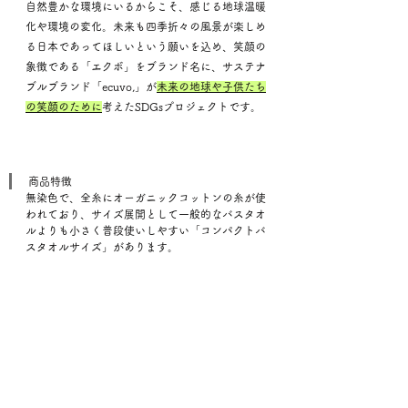
自然豊かな環境にいるからこそ、感じる地球温暖
化や環境の変化。未来も四季折々の風景が楽しめ
る日本であってほしいという願いを込め、笑顔の
象徴である「エクボ」をブランド名に、サステナ
ブルブランド「ecuvo,」が
未来の地球や子供たち
の笑顔のために
考えたSDGsプロジェクトです。
商品特徴
無染色で、全糸にオーガニックコットンの糸が使
われており、サイズ展開として一般的なバスタオ
ルよりも小さく普段使いしやすい「コンパクトバ
スタオルサイズ」があります。